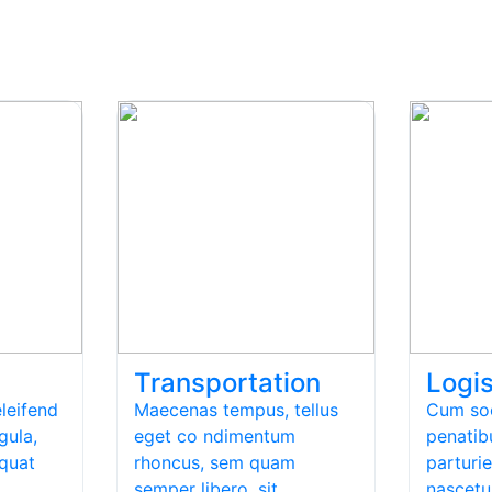
Transportation
Logis
leifend
Maecenas tempus, tellus
Cum soc
gula,
eget co ndimentum
penatib
equat
rhoncus, sem quam
parturi
semper libero, sit…
nascetu