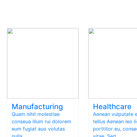
Manufacturing
Healthcare
Quam nihil molestiae
Aenean vulputate e
conseua illum rui dolorem
tellus Aenean leo li
eum fugiat auo volutas
porttitor eu, cons
nulla…
vitae. Sed…