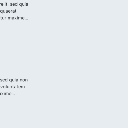
lit, sed quia
quaerat
atur maxime...
 sed quia non
 voluptatem
axime...