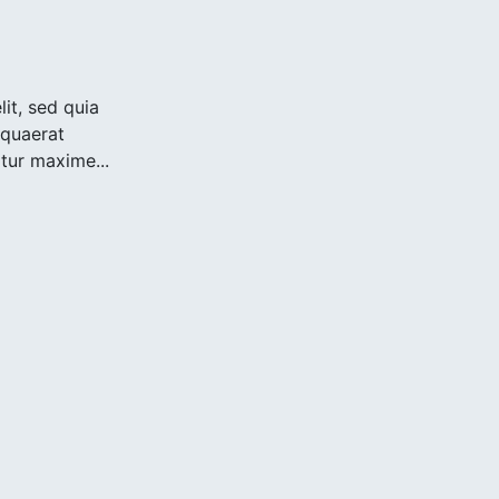
it, sed quia
quaerat
atur maxime...