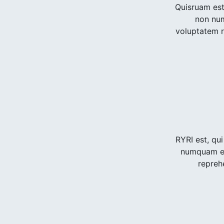
Quisruam est
non nu
voluptatem re
RYRI est, qu
numquam ei
reprehe