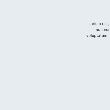
Larium est,
non nu
voluptatem re