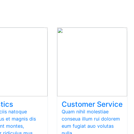
tics
Customer Service
iis natoque
Quam nihil molestiae
us et magnis dis
conseua illum rui dolorem
ent montes,
eum fugiat auo volutas
r ridiculus mus.…
nulla…